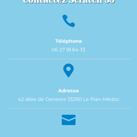

Téléphone
06 27 18 64 33

Adresse
42 allée de Geneste 33290 Le Pian-Médoc
